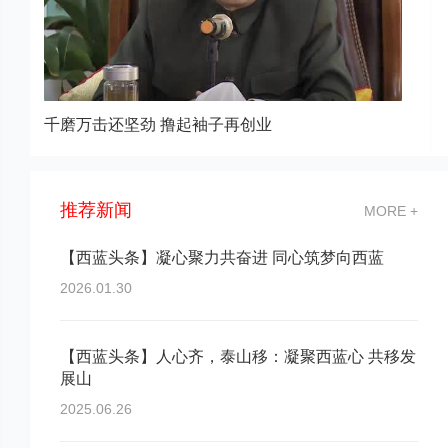
姬董事长发表对渭南“村村通”项目的感想
推荐新闻
MORE +
【西蓝头条】凝心聚力共奋进 同心筑梦向西蓝
2026.01.30
【西蓝头条】人心齐，泰山移：凝聚西蓝心 共移发
展山
2025.06.26