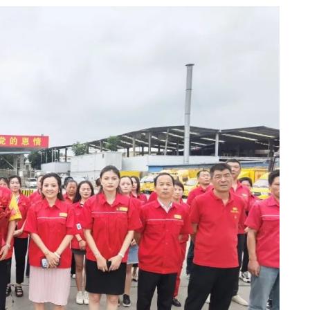
西蓝公司助力蓝田县110社会服务联动机制成功启动
千磨万击还坚劲 撸起袖子再创业