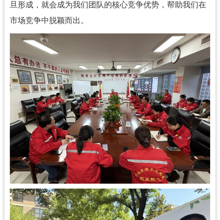
旦形成，就会成为我们团队的核心竞争优势，帮助我们在
市场竞争中脱颖而出。