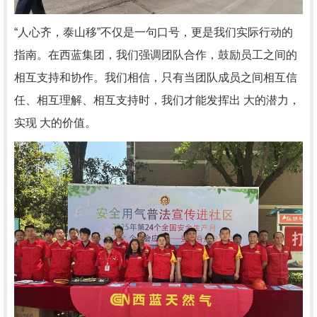
“人心齐，泰山移”不仅是一句口号，更是我们实际行动的
指南。在西蓝集团，我们强调团队合作，鼓励员工之间的
相互支持和协作。我们相信，只有当团队成员之间相互信
任、相互理解、相互支持时，我们才能发挥出 大的潜力，
实现 大的价值。