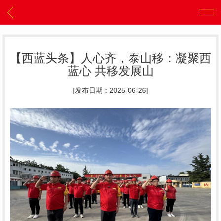
【西蓝头条】人心齐，泰山移：凝聚西
蓝心 共移发展山
[发布日期：2025-06-26]