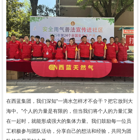
在西蓝集团，我们深知“一滴水怎样才不会干？把它放到大
海中。”个人的力量是有限的，但当我们将个人的力量汇聚
在一起时，就能形成强大的集体力量。我们鼓励每一位员
工积极参与团队活动，分享自己的想法和经验，共同为团