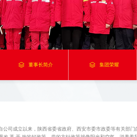
董事长简介
集团荣耀
自公司成立以来，陕西省委省政府、西安市委市政委等有关部门
恩改 革 开 放的好政策。党的方针政策就像阳光和空气，滋养