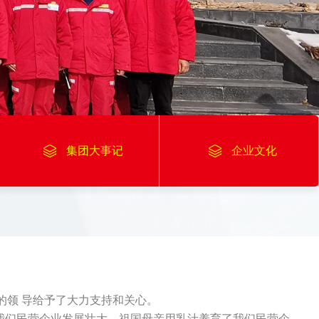
集团大事记
企业文化
的领 导给予了大力支持和关心。
着我们民营企业发展壮大，祖国母亲用乳汁养育了我们民营企