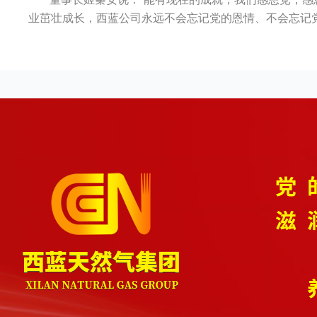
业茁壮成长，西蓝公司永远不会忘记党的恩情、不会忘记党