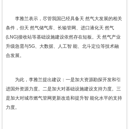
李雅兰表示，尽管我国已经具备天 然气大发展的相关
条件，但天 然气储气库、长输管网、进口液化天 然气
(LNG)接收站等基础设施建设依然存在短板。天 然气产业
升级急需与5G、大数据、人工智 能、北斗定位等技术融
合发展。
为此，李雅兰提出建议：一是加大资源勘探开发和引
进国外资源力度。二是加大对基础设施建设支持力度。三
是加大对城市燃气管网更新改造和提升智 能化水平的支持
力度。